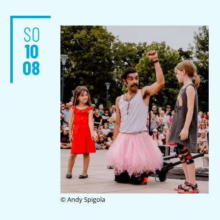
SO
10
08
© Andy Spigola