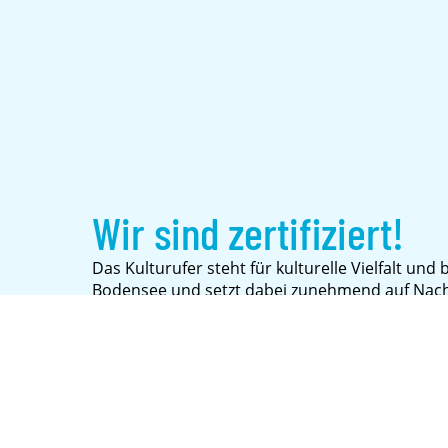
Wir sind zertifiziert!
Das Kulturufer steht für kulturelle Vielfalt un
Bodensee und setzt dabei zunehmend auf Nachh
sehr, dass das Kulturufer als „Green Event BW“ ze
Auszeichnung des Ministeriums für Umwelt, Kl
Baden-Württemberg würdigt Veranstaltungen u
Verantwortung für Umwelt und Gesellschaft u
Mit der Zertifizierung verfolgen wir das Ziel, da
ressourcenschonend und klimabewusst zu gest