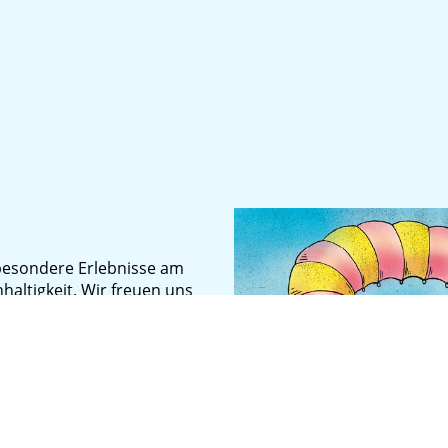
d besondere Erlebnisse am
altigkeit. Wir freuen uns
rtifiziert ist. Diese
ima und Energiewirtschaft
nd Festivals, die
̈bernehmen.
s Kulturufer
alten -von