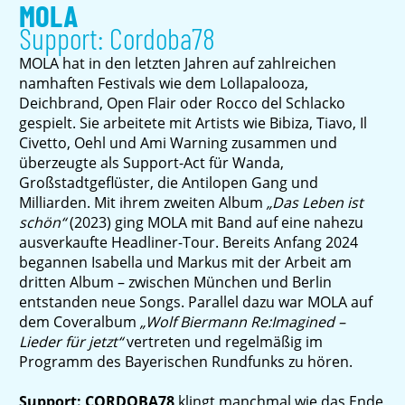
MOLA
Support: Cordoba78
MOLA hat in den letzten Jahren auf zahlreichen
namhaften Festivals wie dem Lollapalooza,
Deichbrand, Open Flair oder Rocco del Schlacko
gespielt. Sie arbeitete mit Artists wie Bibiza, Tiavo, Il
Civetto, Oehl und Ami Warning zusammen und
überzeugte als Support-Act für Wanda,
Großstadtgeflüster, die Antilopen Gang und
Milliarden. Mit ihrem zweiten Album
„Das Leben ist
schön“
(2023) ging MOLA mit Band auf eine nahezu
ausverkaufte Headliner-Tour. Bereits Anfang 2024
begannen Isabella und Markus mit der Arbeit am
dritten Album – zwischen München und Berlin
entstanden neue Songs. Parallel dazu war MOLA auf
dem Coveralbum
„Wolf Biermann Re:Imagined –
Lieder für jetzt“
vertreten und regelmäßig im
Programm des Bayerischen Rundfunks zu hören.
Support: CORDOBA78
klingt manchmal wie das Ende