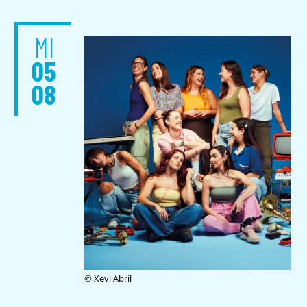
MI
05
08
© Xevi Abril