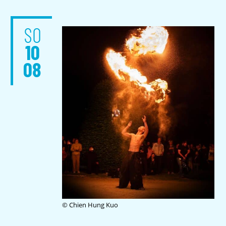
SO
10
08
© Chien Hung Kuo