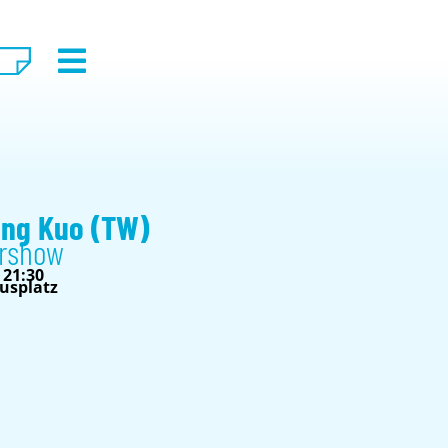
ung Kuo (TW)
ershow
 21:30
usplatz