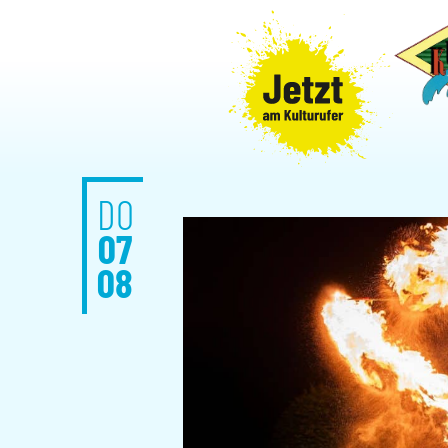
DO
07
08