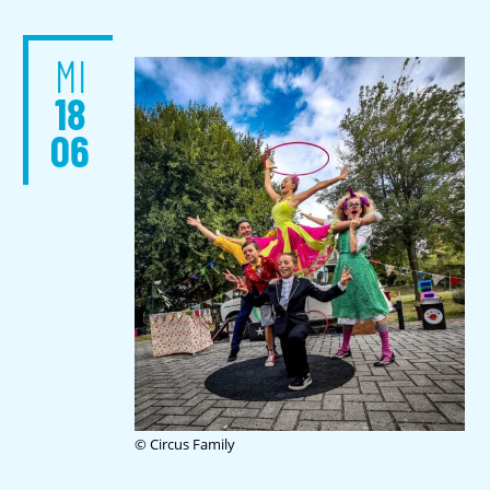
MI
18
06
© Circus Family