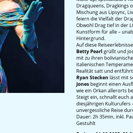
Dragqueens, Dragkings o
Mischung aus Lipsync, Li
feiern die Vielfalt der Dra
Obwohl Drag tief in der 
Kunstform für alle – una
Hintergrund.
Auf diese Reiseerlebnisse
Betty Pearl
grüßt und jod
mit zu ihren bolivianisc
italienischen Temperame
Realität satt und entführ
Ryan Stecken
lässt mit
Jones
beginnt einen Ausf
wie ein Orkan allerorts 
Steigt ein, schnallt euch
diesjährigen Kulturufers
unvergessliche Reise dur
Dauer: 2h 35min, inkl. Pa
Gestuhlt