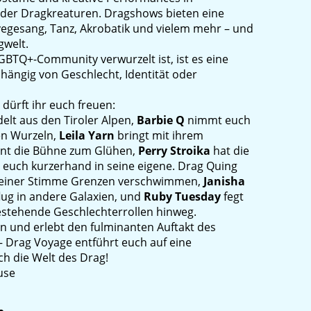
der Dragkreaturen. Dragshows bieten eine
vegesang, Tanz, Akrobatik und vielem mehr – und
gwelt.
LGBTQ+-Community verwurzelt ist, ist es eine
bhängig von Geschlecht, Identität oder
 dürft ihr euch freuen:
elt aus den Tiroler Alpen,
Barbie Q
nimmt euch
hen Wurzeln,
Leila Yarn
bringt mit ihrem
nt die Bühne zum Glühen,
Perry Stroika
hat die
t euch kurzerhand in seine eigene. Drag Quing
 seiner Stimme Grenzen verschwimmen,
Janisha
lug in andere Galaxien, und
Ruby Tuesday
fegt
bestehende Geschlechterrollen hinweg.
 an und erlebt den fulminanten Auftakt des
 – Drag Voyage entführt euch auf eine
ch die Welt des Drag!
use