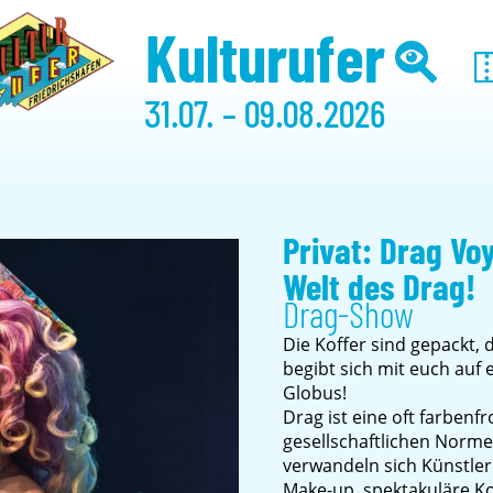
Kulturufer
31.07. – 09.08.2026
Privat: Drag Vo
Welt des Drag!
Drag-Show
Die Koffer sind gepackt,
begibt sich mit euch auf
Globus!
Drag ist eine oft farben
gesellschaftlichen Norme
verwandeln sich Künstle
Make-up, spektakuläre K