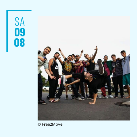
SA
09
08
© Free2Move