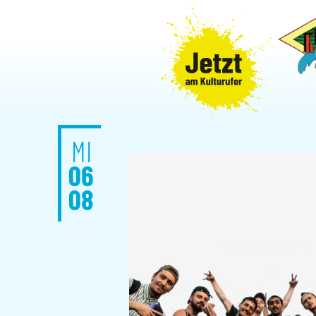
MI
06
08