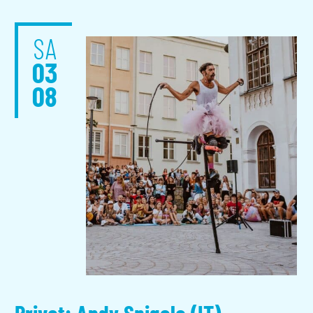
SA
03
08
Privat: Andy Spigola (IT)