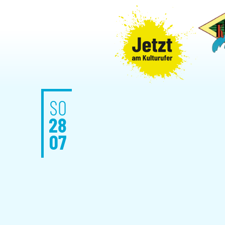
SO
28
07