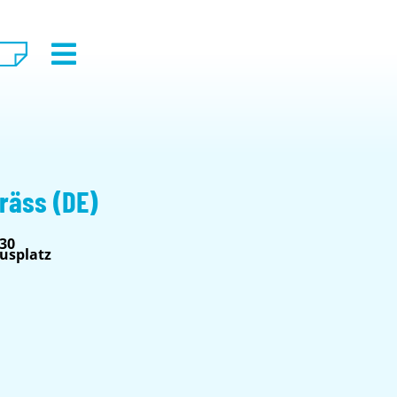
Bräss (DE)
:30
usplatz