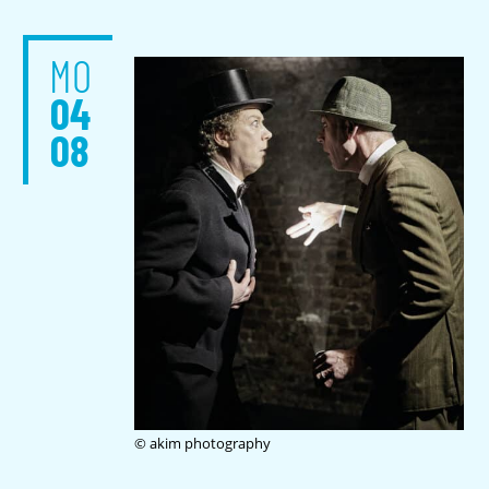
MO
04
08
© akim photography