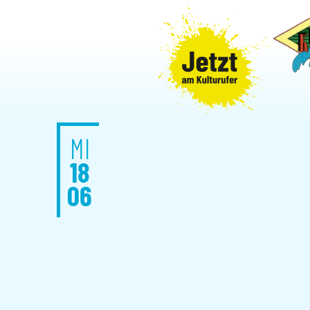
MI
18
06