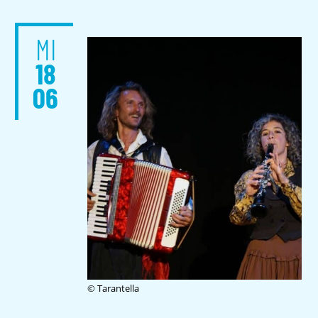
MI
18
06
© Tarantella