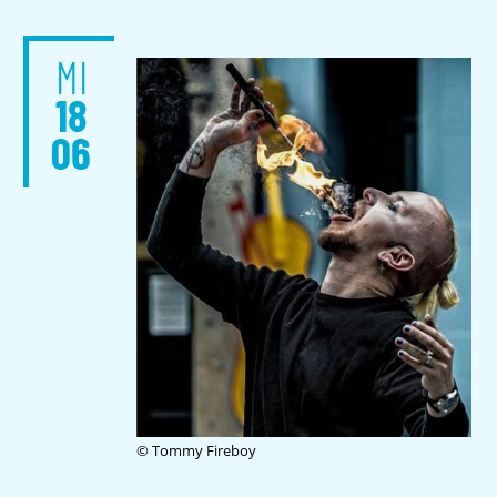
MI
18
06
© Tommy Fireboy