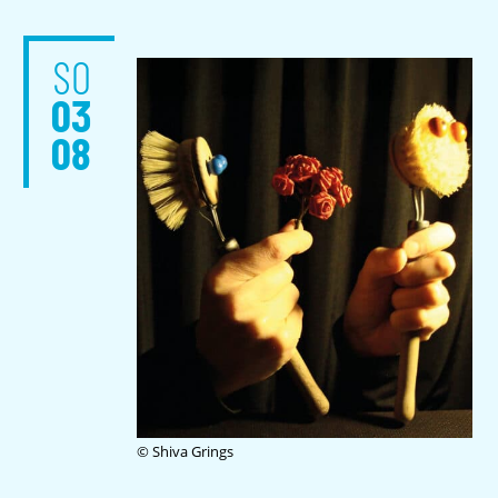
SO
03
08
© Shiva Grings