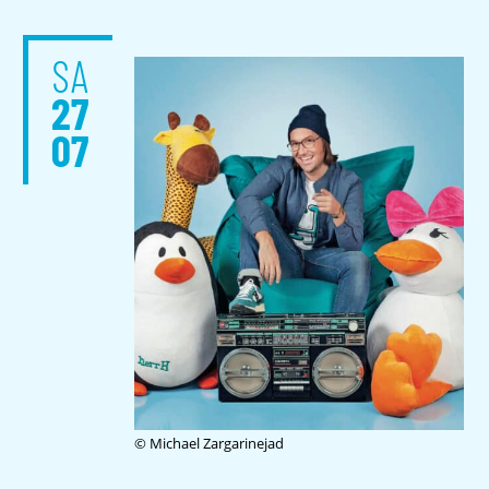
SA
27
07
© Michael Zargarinejad