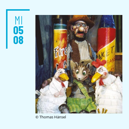
MI
05
08
© Thomas Hänsel