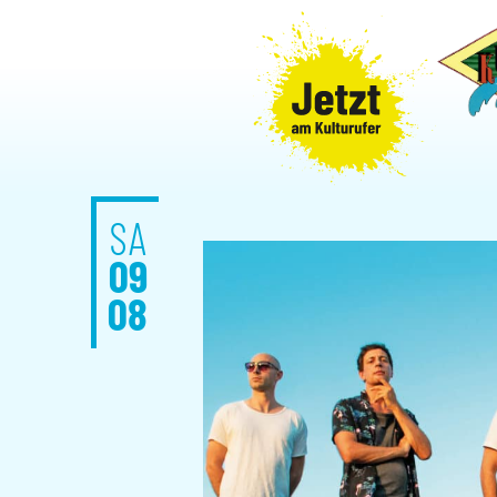
SA
09
08