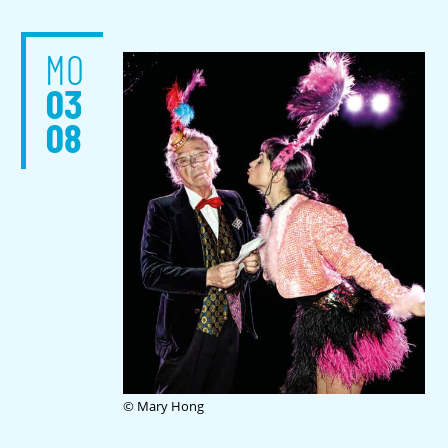
MO
03
08
© Mary Hong